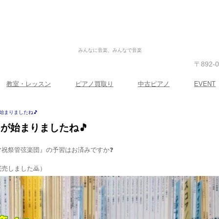
みんなに音楽、みんなで音楽
〒892
教室・レッスン
ピアノ買取り
中古ピアノ
EVENT
始まりましたね🎵
 が始まりましたね🎵
マ祝祭管弦楽団』の予習はお済みですか❓
売しました🙇）