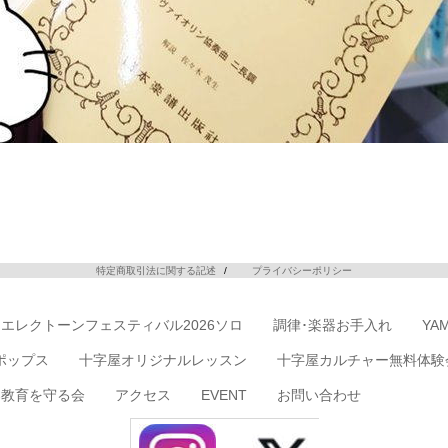
特定商取引法に関する記述
プライバシーポリシー
エレクトーンフェスティバル2026ソロ
調律･楽器お手入れ
YA
ポップス
十字屋オリジナルレッスン
十字屋カルチャー無料体験
楽教育を守る会
アクセス
EVENT
お問い合わせ