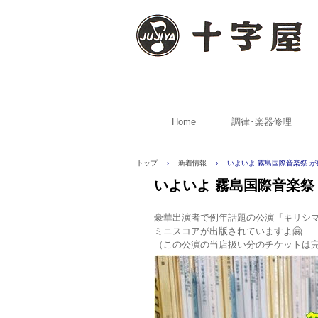
Home
調律･楽器修理
トップ
›
新着情報
›
いよいよ 霧島国際音楽祭 が
いよいよ 霧島国際音楽祭
豪華出演者で例年話題の公演『キリシ
ミニスコアが出版されていますよ🤗
（この公演の当店扱い分のチケットは完