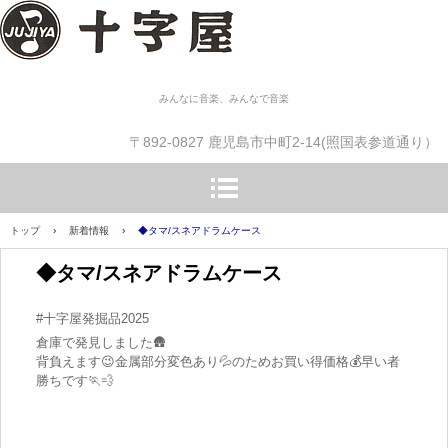
みんなに音楽、みんなで音楽
〒892-0827 鹿児島市中町2-14(照国表参道通り）
トップ
›
新着情報
›
◆タマ/スネアドラムケース
◆タマ/スネアドラムケース
#十字屋発掘品2025
倉庫で発見しました🛖
背負えます😉金属部分変色あり💦のため️お買い得価格💰早い者
勝ちです🏃💨