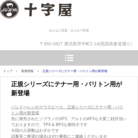
みんなに音楽、みんなで音楽
〒892-0827 鹿児島市中町2-14(照国表参道通り）
トップ
›
新着情報
›
正規シリーズにテナー用・バリトン用が新登場
正規シリーズにテナー用・バリトン用が
新登場
バンドーレンのマウスピース、正規シリーズにテナー用・バリ
トン用が新登場
先に発売されたソプラノのSP3、アルトのAP3も大変ご好評頂い
ておりますので、TP4 & BP3も期待大です
今回の入荷数はわずかです
試奏等ご希望の場合はぜひ事前にご連絡くださいませ