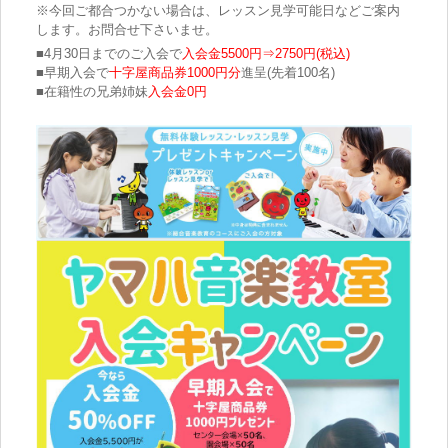
※今回ご都合つかない場合は、レッスン見学可能日などご案内
します。お問合せ下さいませ。
■4月30日までのご入会で
入会金5500円⇒2750円(税込)
■早期入会で
十字屋商品券1000円分
進呈(先着100名)
■在籍性の兄弟姉妹
入会金0円