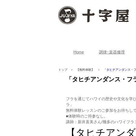
Home
調律･楽器修理
トップ
›
【無料体験】
›
「タヒチアンダンス・フ
「タヒチアンダンス・フラ
フラを通じてハワイの歴史や文化を学
ラ」
無料体験レッスンのご参加をお待ちして
■体験時のご持参なし。
講師：新井直美さん/幾多のハワイフラ