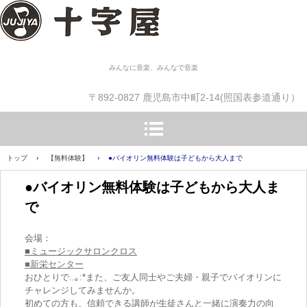
みんなに音楽、みんなで音楽
〒892-0827 鹿児島市中町2-14(照国表参道通り）
トップ
›
【無料体験】
›
●バイオリン無料体験は子どもから大人まで
●バイオリン無料体験は子どもから大人ま
で
会場：
■ミュージックサロンクロス
■新栄センター
おひとりで..｡:*また、ご友人同士やご夫婦・親子でバイオリンに
チャレンジしてみませんか。
初めての方も、信頼できる講師が生徒さんと一緒に演奏力の向