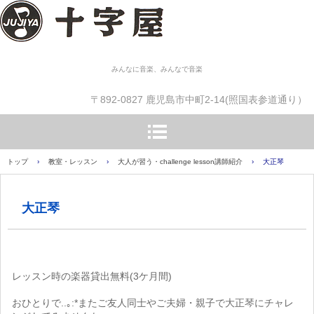
みんなに音楽、みんなで音楽
〒892-0827 鹿児島市中町2-14(照国表参道通り）
トップ
›
教室・レッスン
›
大人が習う・challenge lesson講師紹介
›
大正琴
大正琴
レッスン時の楽器貸出無料(3ケ月間)
おひとりで..｡:*またご友人同士やご夫婦・親子で大正琴にチャレ