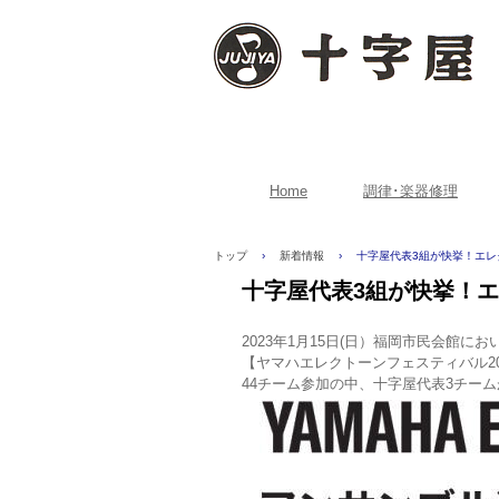
Home
調律･楽器修理
トップ
›
新着情報
›
十字屋代表3組が快挙！エ
十字屋代表3組が快挙！
2023年1月15日(日）福岡市民会館に
【ヤマハエレクトーンフェスティバル2
44チーム参加の中、十字屋代表3チーム