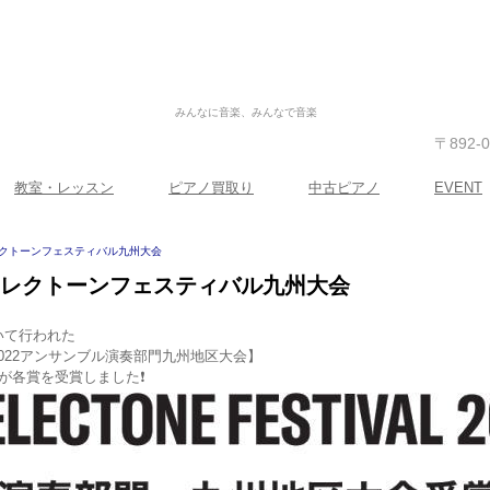
みんなに音楽、みんなで音楽
〒892
教室・レッスン
ピアノ買取り
中古ピアノ
EVENT
レクトーンフェスティバル九州大会
エレクトーンフェスティバル九州大会
おいて行われた
022アンサンブル演奏部門九州地区大会】
が各賞を受賞しました❗