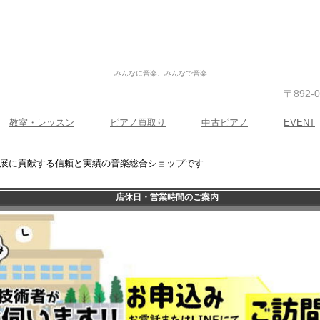
みんなに音楽、みんなで音楽
〒892
教室・レッスン
ピアノ買取り
中古ピアノ
EVENT
発展に貢献する信頼と実績の音楽総合ショップです
店休日・営業時間のご案内